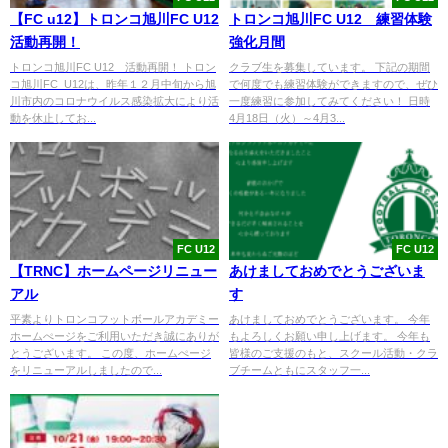
【FC u12】トロンコ旭川FC U12
トロンコ旭川FC U12 練習体験
活動再開！
強化月間
トロンコ旭川FC U12 活動再開！ トロン
クラブ生を募集しています。 下記の期間
コ旭川FC U12は、昨年１２月中旬から旭
で何度でも練習体験ができますので、ぜひ
川市内のコロナウイルス感染拡大により活
一度練習に参加してみてください！ 日時
動を休止してお...
4月18日（火）～4月3...
FC U12
FC U12
【TRNC】ホームページリニュー
あけましておめでとうございま
アル
す
平素よりトロンコフットボールアカデミー
あけましておめでとうございます。 今年
ホームぺージをご利用いただき誠にありが
もよろしくお願い申し上げます。 今年も
とうございます。 この度、ホームぺージ
皆様のご支援のもと、スクール活動・クラ
をリニューアルしましたので...
ブチームともにスタッフ一...