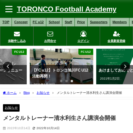
TORONCO Football Academy
TOP
Concept
FC u12
School
Staff
Price
Supporters
Members
体験申し込み
お問合せ
ログイン
会員新規登録
FC U12
FC U12
【FC u12】トロンコ旭川FC U12
あけましておめでとうございます
活動再開！
2021年1月2日
2021年1月16日
ホーム
Blog
お知らせ
メンタルトレーナー清水利生さん講演会開催
お知らせ
メンタルトレーナー清水利生さん講演会開催
2022年10月14日
2022年10月14日